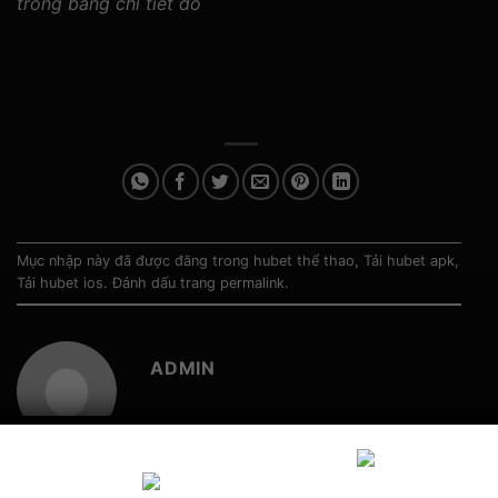
trong bảng chi tiết đó
Mục nhập này đã được đăng trong
hubet thể thao
,
Tải hubet apk
,
Tải hubet ios
. Đánh dấu trang
permalink
.
ADMIN