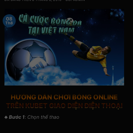
08
Th8
HƯỚNG DẪN CHƠI BÓNG ONLINE
TRÊN KUBET GIAO DIỆN ĐIỆN THOẠI
♣ Bước 1
:
Chọn thể thao