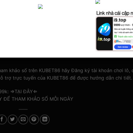
10 12 21
, đề trên KUBET86 có tỷ lệ ăn 1 ăn 99 bao lãi, BAO WIN
4,15,16,17,18,19
1,52,53,54,55,56,57
1,75,76,80,81,85,86
am khảo số trên KUBET86 hãy Đăng ký tài khoản chơi lô, 
 trợ trực tuyến của KUBET86 để được hướng dẫn chi tiết.
n 99k: ⇒TẠI ĐÂY⇐
Y ĐỂ THAM KHẢO SỐ MỖI NGÀY