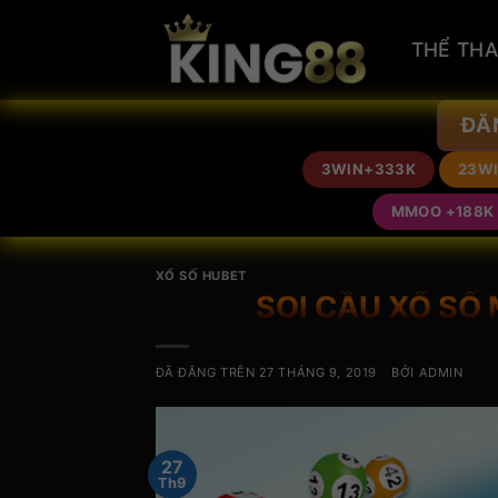
Chuyển
đến
THỂ TH
nội
dung
ĐĂ
3WIN+333K
23W
MMOO +188K
XỔ SỐ HUBET
SOI CẦU XỔ SỐ 
ĐÃ ĐĂNG TRÊN
27 THÁNG 9, 2019
BỞI
ADMIN
27
Th9