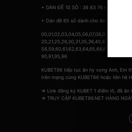
+ DÀN ĐỀ 10 SÔ : 38 83 76 67 94 49 01 
+ Dàn đề 65 số dành cho Anh, Em chơi lô
00,01,02,03,04,05,06,07,08,09,10,11,12,13,1
20,21,25,26,30,31,35,36,40,41,45,46,50,5
58,59,60,61,62,63,64,65,66,67,68,69,78,7
90,91,95,96
KUBET86 tiếp tục ăn hy vọng Anh, Em th
trên mạng cùng KUBET86 hoặc liên hệ Hỗ
⇒ Link đăng ký KUBET 1 điểm lô, đề ă
⇒ TRUY CẬP KUBET86.NET HÀNG NGÀ