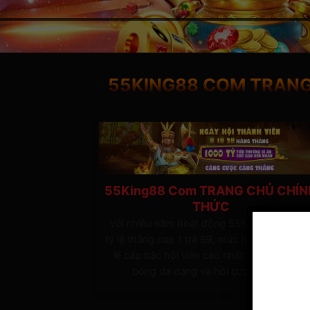
55KING88 COM TRANG
55King88 Com TRANG CHỦ CHÍN
THỨC
Với nhiều năm hoạt động 55King88.Com c
tỷ lệ thắng cao 1 trả 99, mức hoàn trả theo 
lệ cấp bậc hội viên cao nhất hiện nay, kèo
bóng đa dạng và hồi cược rất lớn.