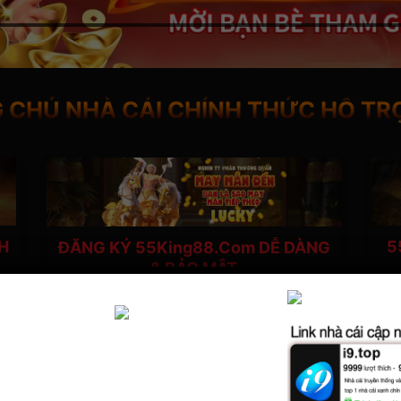
 CHỦ NHÀ CÁI CHÍNH THỨC HỖ TRỢ
H
5
ĐĂNG KÝ 55King88.Com DỄ DÀNG
& BẢO MẬT
ó
5
Đăng ký tài khoản tại
King88Vin
cực kỳ dễ
tỷ
đảo
dàng với mọi điện thoại di động smartphone,
5
máy tính nhanh chóng chỉ trong 2 phút và
hoàn toàn bảo mật mọi thông tin tài khoản
hội viên.