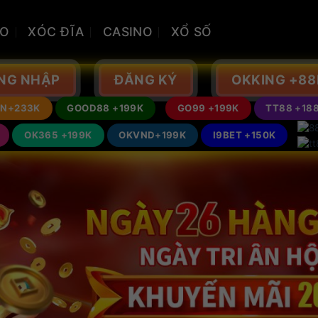
AO
XÓC ĐĨA
CASINO
XỔ SỐ
NG NHẬP
ĐĂNG KÝ
OKKING +88
IN+233K
GOOD88 +199K
GO99 +199K
TT88 +18
OK365 +199K
OKVND+199K
I9BET +150K