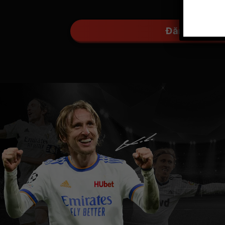
Đăng ký ng